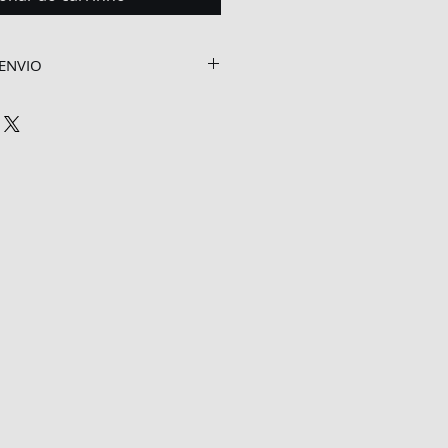
ENVIO
a adicionar mais informações 
 de envio, processamento e 
ítica de envio é uma ótima 
cer confiança e garantir 
ança.