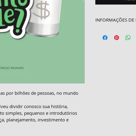
INFORMAÇÕES DE 
Use este espaço par
sobre seus métodos
custos. Ter uma pol
maneira de estabele
compras com segur
dias por bilhões de pessoas, no mundo 
veu dividir conosco sua história, 
ito simples, pequenos e introdutórios 
a, planejamento, investimento e 